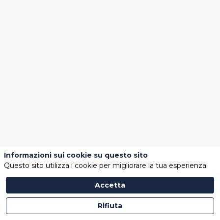
set
2024
—
2024-
09-
25T07:00:00Z
-
16:00
Stand
Formazione
Informazioni sui cookie su questo sito
Copyright 
Questo sito utilizza i cookie per migliorare la tua esperienza.
Accetta
Rifiuta