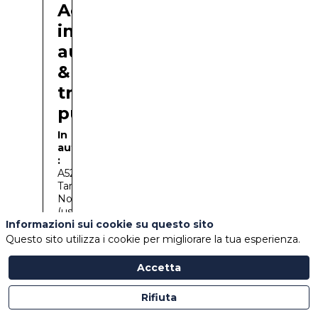
Accesso
in
auto
&
trasporto
In
auto
:
A52
Tangenziale
Nord
(uscita
fieramilano);
Informazioni sui cookie su questo sito
A50
Questo sito utilizza i cookie per migliorare la tua esperienza.
Tangenziale
Ovest/A4
Accetta
Venezia;
A8
Rifiuta
Varese;
A9