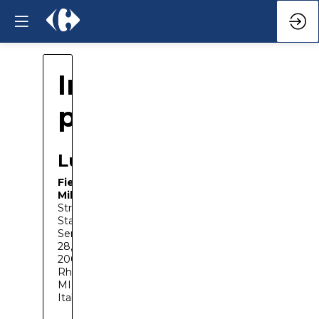
Informazioni
Fiera
Milano, Padiglione 16
Strada
Statale
Sempione,
28,
20017
Rho
MI,
Italy