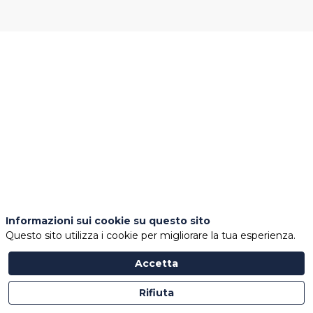
DAL
1895
L'OLEARIA
CLEMENTE
PRODUCE
SUL
GARGANO
OLI
DI
ALTA
QUALITA'
Informazioni sui cookie su questo sito
SEGUENDO
Questo sito utilizza i cookie per migliorare la tua esperienza.
TUTTA
LA
Accetta
FILIERA.
Rifiuta