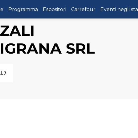
e
Programma
Espositori
Carrefour
Eventi negli st
ZALI
IGRANA SRL
AL9