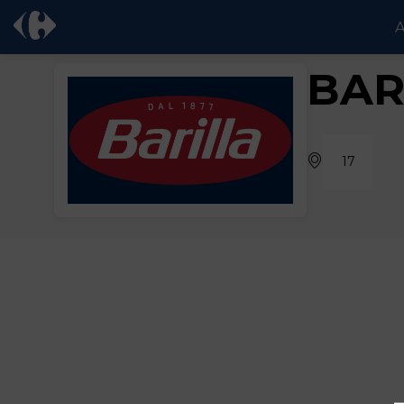
A
BAR
17