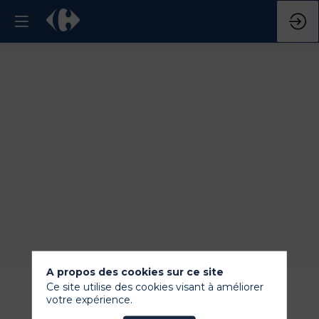
A propos des cookies sur ce site
Petit
Ce site utilise des cookies visant à améliorer
votre expérience.
Navire