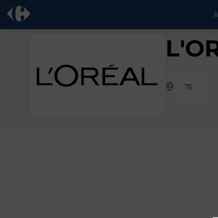
A
L'O
75