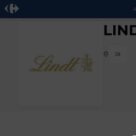
A
LIN
28