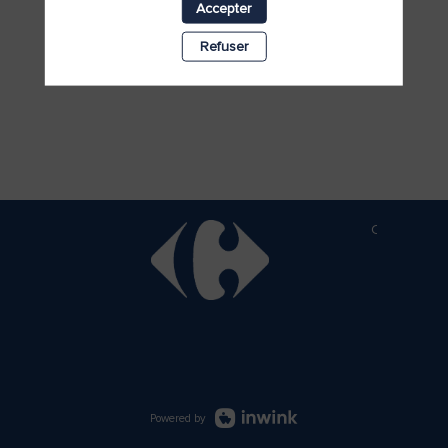
Accepter
Refuser
Copyright b
Powered by