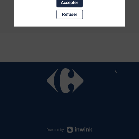
Accepter
Refuser
Copyright b
Powered by