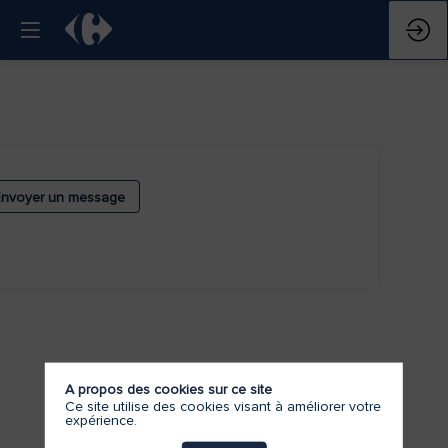
Envoyer un message
A propos des cookies sur ce site
Ce site utilise des cookies visant à améliorer votre
expérience.