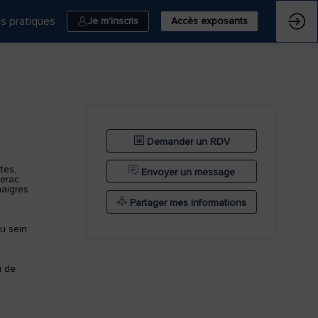
ns pratiques
Je m'inscris
Accès exposants
Demander un RDV
tes,
Envoyer un message
erac.
naigres
Partager mes informations
au sein
d
u de