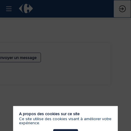
Envoyer un message
A propos des cookies sur ce site
Ce site utilise des cookies visant à améliorer votre
expérience.