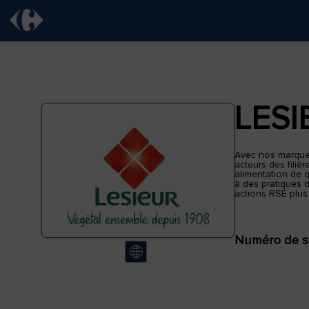
LESI
Avec nos marques
acteurs des filiè
alimentation de q
à des pratiques 
actions RSE plus
Numéro de s