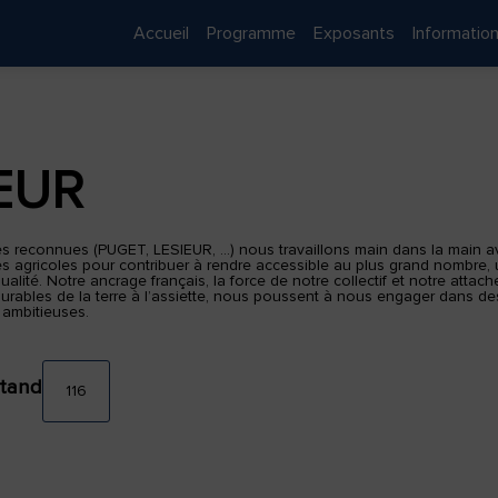
Accueil
Programme
Exposants
Informatio
EUR
 reconnues (PUGET, LESIEUR, ...) nous travaillons main dans la main a
res agricoles pour contribuer à rendre accessible au plus grand nombre,
ualité. Notre ancrage français, la force de notre collectif et notre attac
durables de la terre à l’assiette, nous poussent à nous engager dans de
 ambitieuses.
tand
116