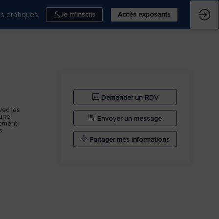
ns pratiques
Je m'inscris
Accès exposants
Demander un RDV
vec les
 une
Envoyer un message
hement
s
Partager mes informations