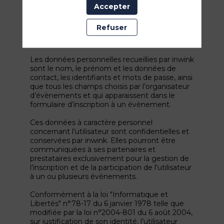
l’utilisateur de s’inscrire à un évènement,
Accepter
d’accéder au site d’un évènement, et de
consulter les informations relatives à
Refuser
l’organisation pratique et logistique d’un
évènement.
Les données personnelles recueillies par inwink
sont le nom, le prénom et les données de
contact, les identifiants et mots de passe, ainsi
que tous les champs choisis par l’organisateur
d’évènements et qui apparaissent dans le
formulaire d’inscription à un évènement.
Ces données à caractère personnel
concernant l’utilisateur sont confidentielles et
conservées par inwink. Elles pourront être
communiquées à ses partenaires et
prestataires exclusivement pour la gestion de
l’inscription et de la participation de l’utilisateur
à un ou plusieurs évènements.
Conformément à la loi "Informatique et
Libertés" n°78-17 du 6 janvier 1978 telle que
modifiée par la loi n°2004-801 du 6 août 2004,
sur justification de son identité, l’utilisateur