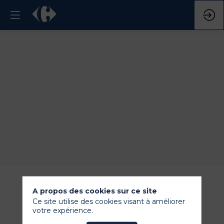
Créé
en
A propos des cookies sur ce site
1995
Ce site utilise des cookies visant à améliorer
votre expérience.
par