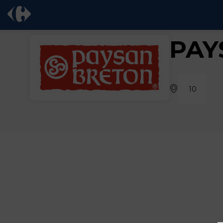
PAY
10