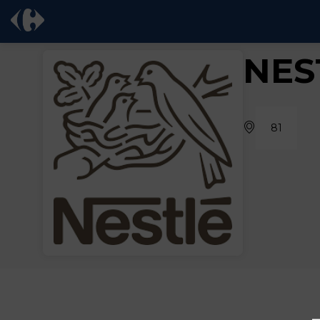
NES
81