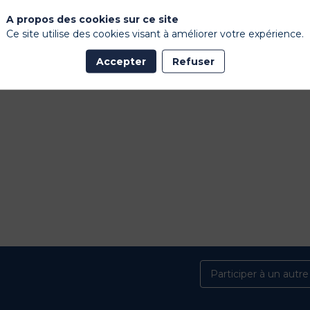
A propos des cookies sur ce site
 sur nos gammes et activations, découvrir no
Ce site utilise des cookies visant à améliorer votre expérience.
octobre !
Accepter
Refuser
 à toutes vos questions,
Participer à un autr