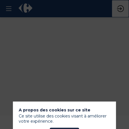
Titre
COCKTAIL
DEJEUNATOIRE
20
nov.
2024
—
11:30
-
12:30
hall
A propos des cookies sur ce site
Ce site utilise des cookies visant à améliorer
votre expérience.