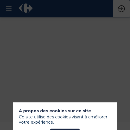
Titre
CONVENTION
Magasin
Supermarché
20
nov.
2024
—
09:31
-
10:15
hall
A propos des cookies sur ce site
Ce site utilise des cookies visant à améliorer
votre expérience.