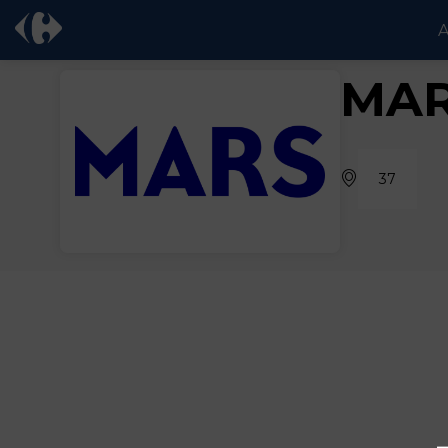
A
MA
37