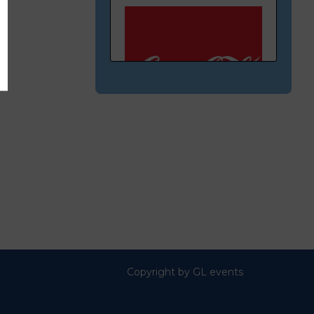
E162
COCA-COLA
Copyright by GL events