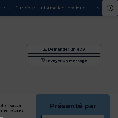
sants
Carrefour
Informations pratiques
FR
NL
Demander un RDV
Envoyer un message
Présenté par
ette boisson
ômes naturels.