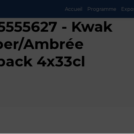
Accueil
Programme
Expo
5555627 - Kwak
er/Ambrée
pack 4x33cl