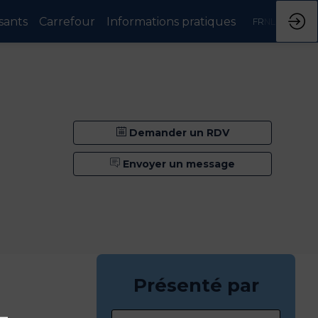
sants
Carrefour
Informations pratiques
FR
NL
Demander un RDV
Envoyer un message
Présenté par