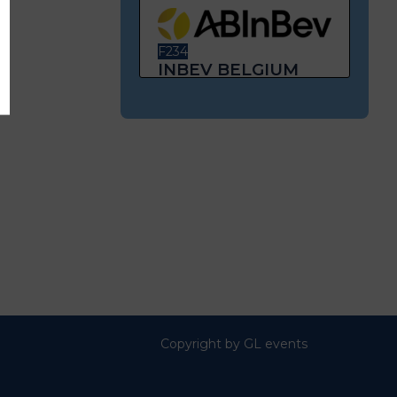
F234
INBEV BELGIUM
Copyright by GL events