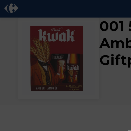
001 
Amb
Gift