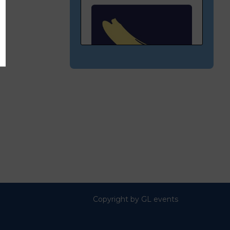
C11
EURO-DÉLICES
Copyright by GL events