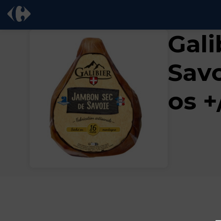
Gal
Savo
os +