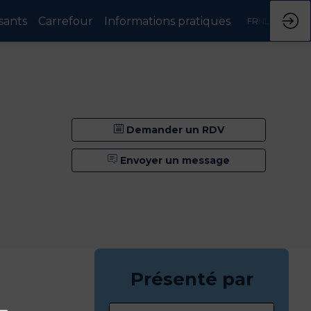
sants
Carrefour
Informations pratiques
FR
NL
Demander un RDV
Envoyer un message
Présenté par