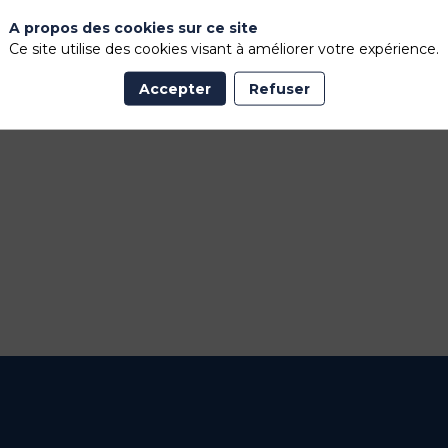
vec un bon vin rouge et en bonne compagnie pour profiter d'une p
A propos des cookies sur ce site
Ce site utilise des cookies visant à améliorer votre expérience.
Accepter
Refuser