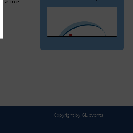
ause, mais
D282,F251
UNIVERSAL
CONCEPT
Copyright by GL events