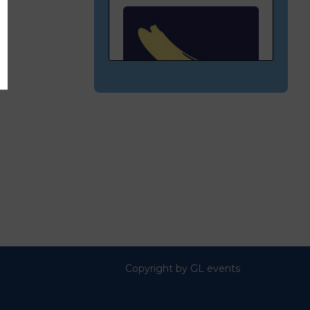
C11
EURO-DÉLICES
Copyright by GL events