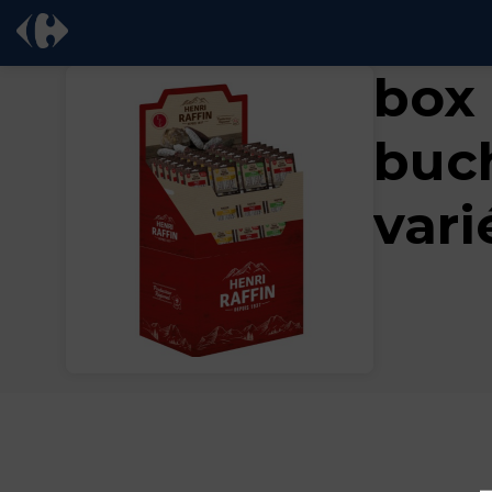
box
buch
vari