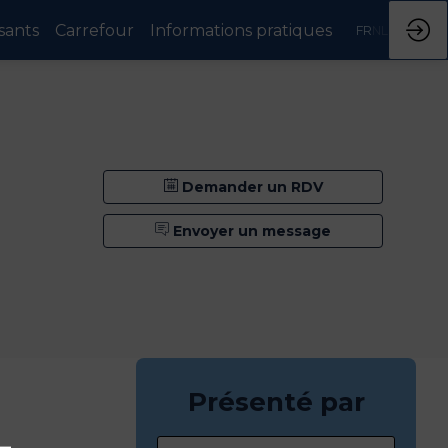
sants
Carrefour
Informations pratiques
FR
NL
Demander un RDV
Envoyer un message
Présenté par