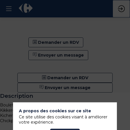
Demander un RDV
Envoyer un message
Demander un RDV
Envoyer un message
Description
Boulettes de pois chiches avec sauce au sésame
Kikkererwten gehaktballetjes met sesamsaus
A propos des cookies sur ce site
Kichererbsenbällchen mit Sesamsauce
Ce site utilise des cookies visant à améliorer
Chickpea balls with sesame sauce
votre expérience.