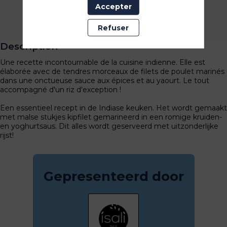
Accepter
Een afspraak aanvragen
Refuser
Een bericht sturen
Description
Une recette incontournable de la cuisine indienne. Elle est
élaborée avec de tendres morceaux de filets de poulet marinés
dans une onctueuse sauce aux épices et au yaourt. Le tout
accompagné d'un riz d'exception !
Een essentieel recept in de Indiase keuken. Het wordt gemaakt
met malse stukjes kipfilet gemarineerd in een romige kruiden-
en yoghurtsaus. Dit alles wordt geserveerd met uitzonderlijke
rijst!
Gepresenteerd door