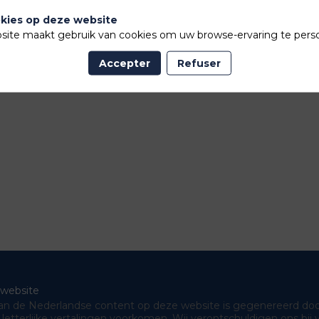
kies op deze website
ite maakt gebruik van cookies om uw browse-ervaring te perso
Accepter
Refuser
 website
n de Nederlandse content op deze website is gegenereerd door art
e, letterlijke vertalingen voorkomen. Wij verontschuldigen ons b