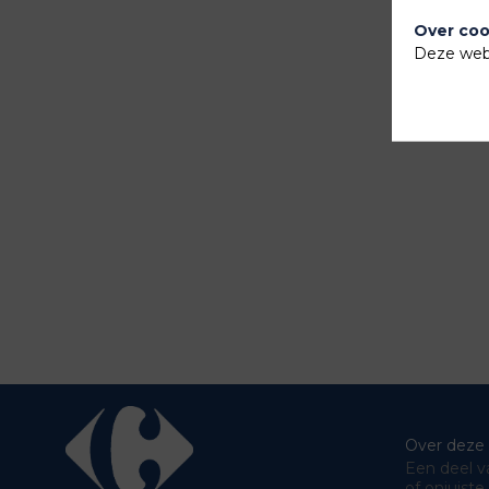
Over coo
Deze webs
Over deze
Een deel va
of onjuist