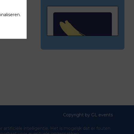
naliseren.
C11
EURO-DÉLICES
Copyright by GL events
ificiële intelligentie. Het is mogelijk dat er fouten
ij voorbaat voor eventuele ongemakken.