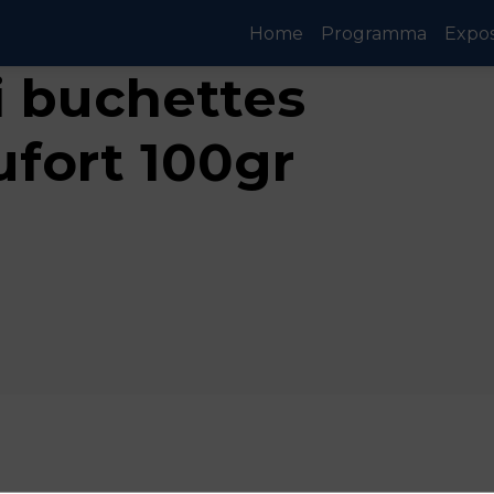
Home
Programma
Expo
i buchettes
fort 100gr