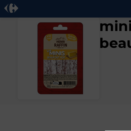
min
beau