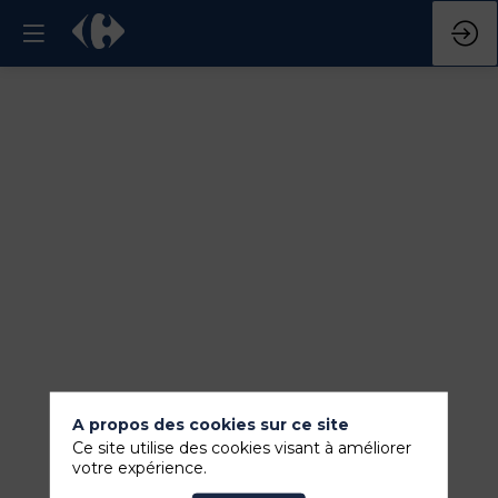
Titre
Fermeture
du
salon
12
sept.
2024
—
16:00
-
16:00
Sortie
/
A propos des cookies sur ce site
uitgang
Ce site utilise des cookies visant à améliorer
votre expérience.