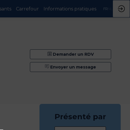
sants
Carrefour
Informations pratiques
FR
NL
Demander un RDV
Envoyer un message
Présenté par