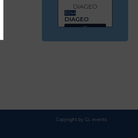
DIAGEO
B244
DIAGEO
Copyright by GL events