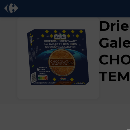
Drie
Gale
CHO
TEM